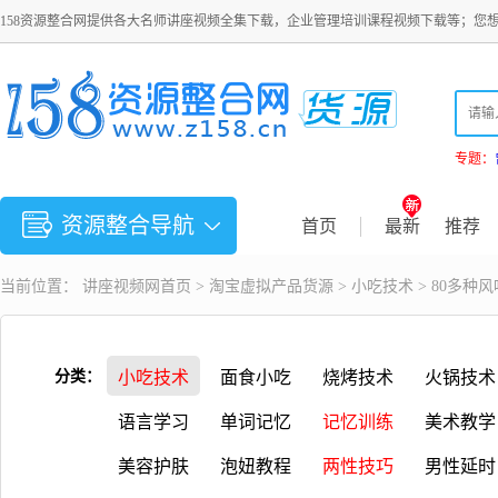
158资源整合网提供各大名师讲座视频全集下载，企业管理培训课程视频下载等；您
专题：
资源整合导航
首页
最新
推荐
当前位置：
讲座视频
网首页 >
淘宝虚拟产品货源
>
小吃技术
> 80多
分类：
小吃技术
面食小吃
烧烤技术
火锅技术
语言学习
单词记忆
记忆训练
美术教学
美容护肤
泡妞教程
两性技巧
男性延时