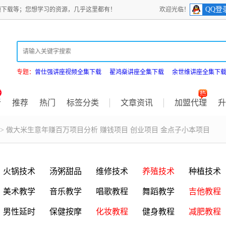
QQ登
频下载等；您想学习的资源，几乎这里都有！
欢迎光临！
专题：
曾仕强讲座视频全集下载
翟鸿燊讲座全集下载
余世维讲座全集下
新
推荐
热门
标签分类
文章资讯
加盟代理
升
> 做大米生意年赚百万项目分析 赚钱项目 创业项目 金点子小本项目
火锅技术
汤粥甜品
维修技术
养殖技术
种植技术
美术教学
音乐教学
唱歌教程
舞蹈教学
吉他教程
男性延时
保健按摩
化妆教程
健身教程
减肥教程