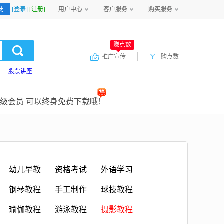
录
[登录]
[注册]
用户中心
客户服务
购买服务
赚点数
推广宣传
购点数
载
股票讲座
级会员 可以终身免费下载哦！
幼儿早教
资格考试
外语学习
钢琴教程
手工制作
球技教程
瑜伽教程
游泳教程
摄影教程