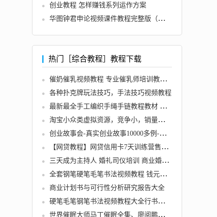
创业教程 怎样赚钱系列运作方案
华图钟君申论视频课件教程完整版（赠十八大热点解析视频）
热门［综合教程］教程下载
催奶催乳视频教程 专业催乳师培训教材视频教程 催乳按摩手法视频
各种扑克牌玩法技巧，手法技巧视频教程
最新最全手工编织手绳手链教程教材 中国结技法技巧 DIY教程书籍
淘宝小众类虚拟资源，竞争小，销量好（付种子资源）
创业故事会-真实创业故事10000多例-创业经验-创业点子2013
【网贷教程】网贷信用卡7天训练营售价299元
三天成为主持人 婚礼司仪培训 商业婚庆礼音乐台词视频教程资料
全套钢笔硬笔毛笔书法视频教程 钱元培庞中华行书隶书教学大全
商业计划书与可行性分析研究报告大全
硬笔毛笔钢笔书法视频教程大全行书隶书楷书教学送字帖生成软件
世界催眠大师马丁催眠全集、廖阅鹏催眠系列+视频教程共2.6GB