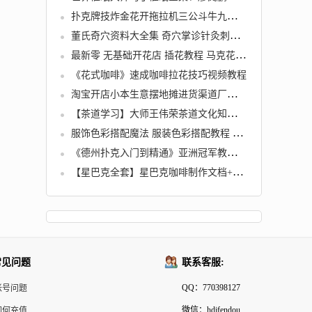
扑克牌技炸金花开拖拉机三公斗牛九点半牌技教程端牌洗牌发变牌(tbd)
董氏奇穴资料大全集 奇穴掌诊针灸刺血手针验方笔记文献视频 4.1G
最新零 无基础开花店 插花教程 马克花艺运营方案 学花束图解光盘
《花式咖啡》速成咖啡拉花技巧视频教程
淘宝开店小本生意摆地摊进货渠道厂商批发货源大全
【茶道学习】大师王伟荣茶道文化知识讲座教程视频
服饰色彩搭配魔法 服装色彩搭配教程 服装搭配技巧视频教材学习
《德州扑克入门到精通》亚洲冠军教你如何从小白进阶中高端玩家
【星巴克全套】星巴克咖啡制作文档+视频教程
常见问题
联系客服:
QQ：770398127
帐号问题
微信：hdjfendou
如何充值