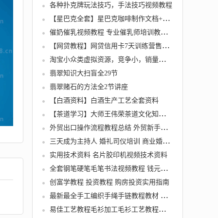
各种扑克牌玩法技巧，手法技巧视频教程
【星巴克全套】星巴克咖啡制作文档+视频教程
催奶催乳视频教程 专业催乳师培训教材视频教程 催乳按摩手法视频
【网贷教程】网贷信用卡7天训练营售价299元
淘宝小众类虚拟资源，竞争小，销量好（付种子资源）
翡翠知识大扫盲全29节
翡翠赌石的方法全2节讲座
【白酒资料】白酒生产工艺全套资料
【茶道学习】大师王伟荣茶道文化知识讲座教程视频
外贸出口操作流程教程总结 外贸新手学习外贸流程
三天成为主持人 婚礼司仪培训 商业婚庆礼音乐台词视频教程资料
实用技术资料 名片胶印机视频技术资料
全套钢笔硬笔毛笔书法视频教程 钱元培庞中华行书隶书教学大全
创富学教程 投资教程 购房投资实用指南
最新最全手工编织手绳手链教程教材 中国结技法技巧 DIY教程书籍
易佳工艺教程毛衫加工毛衫工艺教程教学视屏易佳视频教程