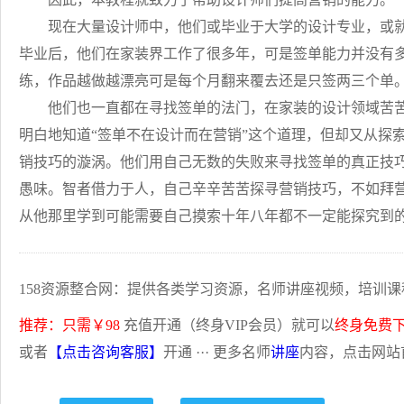
现在大量设计师中，他们或毕业于大学的设计专业，或就
毕业后，他们在家装界工作了很多年，可是签单能力并没有
练，作品越做越漂亮可是每个月翻来覆去还是只签两三个单
他们也一直都在寻找签单的法门，在家装的设计领域苦苦
明白地知道“签单不在设计而在营销”这个道理，但却又从探
销技巧的漩涡。他们用自己无数的失败来寻找签单的真正技
愚味。智者借力于人，自己辛辛苦苦探寻营销技巧，不如拜
从他那里学到可能需要自己摸索十年八年都不一定能探究到
158资源整合网：提供各类学习资源，名师讲座视频，培训课
推荐：只需￥98
充值开通（终身VIP会员）就可以
终身免费
或者
【点击咨询客服】
开通 ··· 更多名师
讲座
内容，点击网站