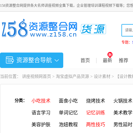
158资源整合网提供各大名师讲座视频全集下载，企业管理培训课程视频下载等；您
专题：
资源整合导航
首页
最新
推荐
当前位置：
讲座视频
网首页 >
淘宝虚拟产品货源
>
设计素材
> 【设计
分类：
小吃技术
面食小吃
烧烤技术
火锅技术
语言学习
单词记忆
记忆训练
美术教学
美容护肤
泡妞教程
两性技巧
男性延时