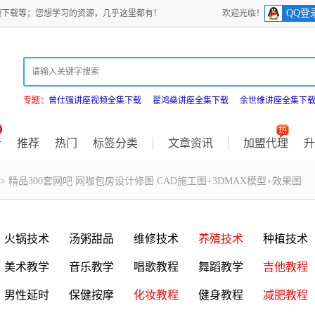
QQ登
频下载等；您想学习的资源，几乎这里都有！
欢迎光临！
专题：
曾仕强讲座视频全集下载
翟鸿燊讲座全集下载
余世维讲座全集下
新
推荐
热门
标签分类
文章资讯
加盟代理
升
> 精品300套网吧 网咖包房设计修图 CAD施工图+3DMAX模型+效果图
火锅技术
汤粥甜品
维修技术
养殖技术
种植技术
美术教学
音乐教学
唱歌教程
舞蹈教学
吉他教程
男性延时
保健按摩
化妆教程
健身教程
减肥教程