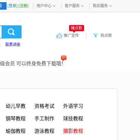
录
[登录]
[注册]
用户中心
客户服务
购买服务
赚点数
推广宣传
购点数
载
股票讲座
级会员 可以终身免费下载哦！
幼儿早教
资格考试
外语学习
钢琴教程
手工制作
球技教程
瑜伽教程
游泳教程
摄影教程