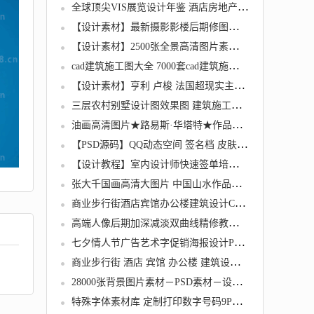
全球顶尖VIS展览设计年鉴 酒店房地产企业VI设计素材模板大全
【设计素材】最新摄影影楼后期修图调色PS动作合集大全插件制作效果图设计素材
【设计素材】2500张全景高清图片素材 建筑设计 婚纱影楼
cad建筑施工图大全 7000套cad建筑施工图下载
【设计素材】亨利 卢梭 法国超现实主义画家高清油画作品风景野兽绘画临摹素材
三层农村别墅设计图效果图 建筑施工完整自建房图纸含水电
油画高清图片★路易斯·华塔特★作品集238幅静物临摹大素材喷绘
【PSD源码】QQ动态空间 签名档 皮肤等共18G
【设计教程】室内设计师快速签单培训 泛泛全案设计谈单教程
张大千国画高清大图片 中国山水作品集 装饰图库设计喷绘素材26幅
商业步行街酒店宾馆办公楼建筑设计CAD图纸569套素材资料
高端人像后期加深减淡双曲线精修教程中文字幕皮肤精修技巧
七夕情人节广告艺术字促销海报设计PSD分层素材图库模板吊旗Ｘ架
商业步行街 酒店 宾馆 办公楼 建筑设计CAD图纸 569套素材资料
28000张背景图片素材－PSD素材－设计素材－高清PS平面设计素材
特殊字体素材库 定制打印数字号码9P点阵票据TTF字库机打英文汉字