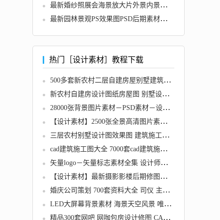
最新婚纱照展会海景放大片外景内景影楼相册主题放大样片
最新园林景观PS效果图PSD后期素材－公园－广场－建筑
热门［设计素材］教程下载
500多套新农村二层自建房屋别墅建筑CAD施工设计图纸效果图大全
新农村自建房设计图纸房屋图 别墅设计效果图房子施工图全套图纸
28000张背景图片素材－PSD素材－设计素材－高清PS平面设计素材
【设计素材】2500张全景高清图片素材 建筑设计 婚纱影楼
三层农村别墅设计图效果图 建筑施工完整自建房图纸含水电
cad建筑施工图大全 7000套cad建筑施工图下载
矢量logo－矢量标志素材全集 设计师必备平面设计素材图库
【设计素材】最新摄影影楼后期修图调色PS动作合集大全插件制作效果图设计素材
婚庆公司策划 700套资料大全 司仪 主持词婚礼主题策划书方案素材
LED大屏幕背景素材 海景天空风景 唯美爱情婚庆视频素材
精品300套网吧 网咖包房设计修图 CAD施工图+3DMAX模型+效果图