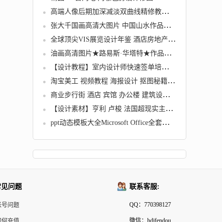
高端人像后期加深减淡双曲线精修教程中文字幕皮肤精修技巧
张大千国画高清大图片 中国山水作品集 装饰图库设计喷绘素材26幅
全球顶尖VIS展览设计年鉴 酒店房地产企业VI设计素材模板大全
油画高清图片★路易斯·华塔特★作品集238幅静物临摹大素材喷绘
【设计教程】室内设计师快速签单培训 泛泛全案设计谈单教程
淘宝美工 视频教程 海报设计 抠图秘籍 详情页制作 网页动画 拼图
商业步行街 酒店 宾馆 办公楼 建筑设计CAD图纸 569套素材资料
【设计素材】亨利 卢梭 法国超现实主义画家高清油画作品风景野兽绘画临摹素材
ppt动态模板大全Microsoft Office全套安装 PPT模板精品商务设计动画新年会PPT动态图表课件
常见问题
联系客服:
QQ：770398127
帐号问题
微信：hdjfendou
如何充值