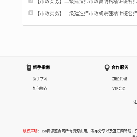
5
【市政实务】二级建造师市政曹明铭精讲班名
6
【市政实务】二级建造师市政胡宗强精讲班名
新手指南
合作服务
新手学习
加盟代理
如何赚点
VIP会员
法
版权声明
：158资源整合网所有资源由用户发布分享以及互联网转载