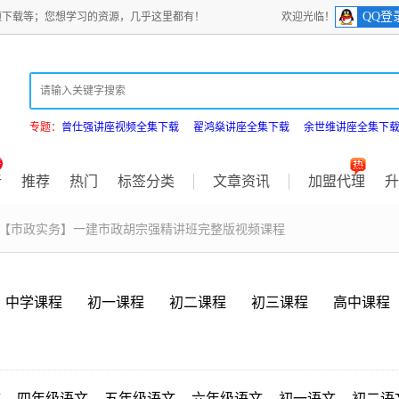
QQ登
频下载等；您想学习的资源，几乎这里都有！
欢迎光临！
专题：
曾仕强讲座视频全集下载
翟鸿燊讲座全集下载
余世维讲座全集下
新
推荐
热门
标签分类
文章资讯
加盟代理
升
 【市政实务】一建市政胡宗强精讲班完整版视频课程
中学课程
初一课程
初二课程
初三课程
高中课程
文
四年级语文
五年级语文
六年级语文
初一语文
初二语