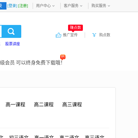
录
[登录]
[注册]
用户中心
客户服务
购买服务
赚点数
推广宣传
购点数
载
股票讲座
级会员 可以终身免费下载哦！
高一课程
高二课程
高三课程
文
初三语文
高一语文
高二语文
高三语文