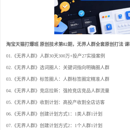
淘宝天猫打爆班 原创技术第82期，无界人群全套原创打法 
01.《无界人群》人群30天300万+投产27实操案例
02.《无界人群》选词圈人：关键词指向明确圈人群
03.《无界人群》标签圈人：人群标签圈定精准人群
04.《无界人群》竞店拉新：强抢竞店竞品人群流量
05.《无界人群》收割计划：高投产收割全店访客
06.《无界人群》创建计划方式1：1类人群1计划
07.《无界人群》创建计划方式2：1个人群1计划