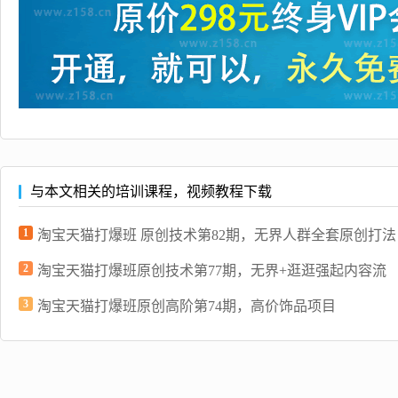
与本文相关的培训课程，视频教程下载
1
淘宝天猫打爆班 原创技术第82期，无界人群全套原创打法
2
淘宝天猫打爆班原创技术第77期，无界+逛逛强起内容流
3
淘宝天猫打爆班原创高阶第74期，高价饰品项目