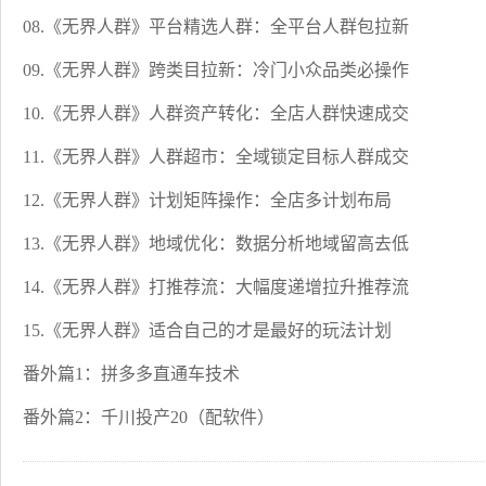
08.《无界人群》平台精选人群：全平台人群包拉新
09.《无界人群》跨类目拉新：冷门小众品类必操作
10.《无界人群》人群资产转化：全店人群快速成交
11.《无界人群》人群超市：全域锁定目标人群成交
12.《无界人群》计划矩阵操作：全店多计划布局
13.《无界人群》地域优化：数据分析地域留高去低
14.《无界人群》打推荐流：大幅度递增拉升推荐流
15.《无界人群》适合自己的才是最好的玩法计划
番外篇1：拼多多直通车技术
番外篇2：千川投产20（配软件）