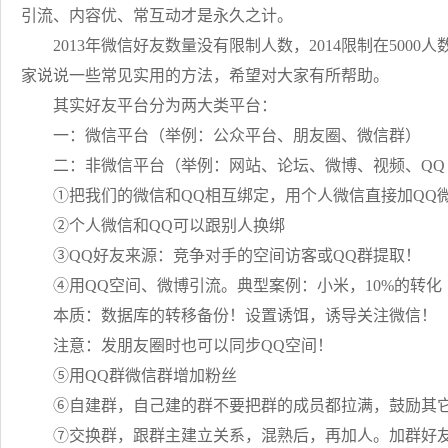
引流、内容优、常互动才是永久之计。
2013年微信好友数量没有限制人数，2014限制在500
家说说一些常见实用的方法，希望对大家有所帮助。
其实好友平台分为两大类平台：
一：微信平台（举例：公众平台、朋友圈、微信群）
二：非微信平台（举例：网站、论坛、微博、视频、QQ
①把我们的微信和QQ相互绑定，用个人微信直接加QQ
②个人微信和QQ可以跟别人换绑
③QQ好友来源：竞争对手的空间访客或QQ群提取！
④用QQ空间、微博引流。典型案例：小米，10%的转化
本质：数据库的转移备份！设置诱饵，诱导关注微信！
注意：发朋友圈时也可以同步QQ空间！
⑤用QQ群微信群增加粉丝
⑥自建群，自己建的群不要把群的成员都拉满，鼓励其它
⑦交换群，跟群主建立关系，混熟后，再加人。加群好友