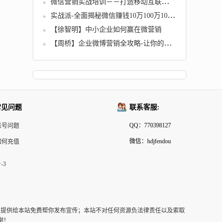
微信营销实战培训－－打造移动互联的掘金利器（自媒体、微媒体）
实战派-全面揭秘微信赚钱10万100万1000万级利润玩法（全一集）无水印版
【徐智明】中小企业如何赢在微营销
【周桥】企业微博营销全攻略-让你的客户看什么
常见问题
联系客服:
QQ：770398127
帐号问题
微信：hdjfendou
如何充值
-3
以提供给本站免费帮你发布宣传；本站不对任何资源负法律责任以及索取
谢！