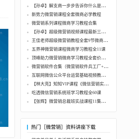
【孙卓】解支商一步步告诉你什么是支商（共2期）
新势力微营销课程全套微商必学教程
微营销系列课程微商学习教程合集
【孙卓】超级微营销视频课程最新三期教程全套
王佳老师超级微营销教程全套9节微商必学课程
五界神微营销课程微商学习教程全11课
顶峰助力微营销微商学习教程全套价值598元
微营销软件合集（微营销软件兵工厂+微小秘+微快客+支付宝加好友+智能定位等等）
互联网微信公众平台运营基础视频教程全7课
【林大亮】知知VIP课程《微信营销实战运营指南合集》共12节
吃透微信营销系统班学习教程全60课
【张辉】微营销总裁班实战课程11集版全集
热门［微营销］资料讲座下载