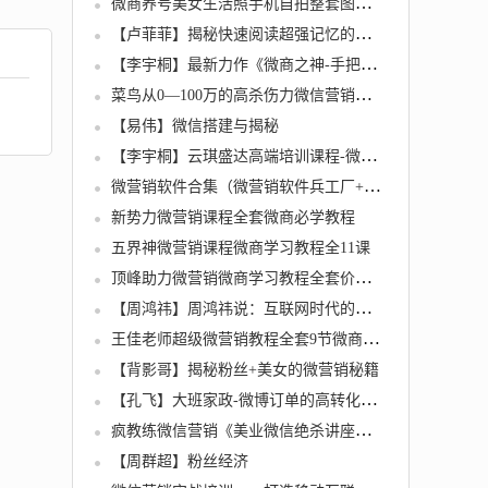
微商养号美女生活照手机自拍整套图片素材(微商营销神器)
【卢菲菲】揭秘快速阅读超强记忆的核心技巧
【李宇桐】最新力作《微商之神-手把手教你做微商》5DVD【原价680元】
菜鸟从0—100万的高杀伤力微信营销流程【某机构VIP课程-售价千元】
【易伟】微信搭建与揭秘
【李宇桐】云琪盛达高端培训课程-微信营销引爆大利润（6DVD高清无水印版）
微营销软件合集（微营销软件兵工厂+微小秘+微快客+支付宝加好友+智能定位等等）
新势力微营销课程全套微商必学教程
五界神微营销课程微商学习教程全11课
顶峰助力微营销微商学习教程全套价值598元
【周鸿祎】周鸿祎说：互联网时代的营销方式
王佳老师超级微营销教程全套9节微商必学课程
【背影哥】揭秘粉丝+美女的微营销秘籍
【孔飞】大班家政-微博订单的高转化率是如何实现的
疯教练微信营销《美业微信绝杀讲座》DVD无水印光碟版【全4集】
【周群超】粉丝经济