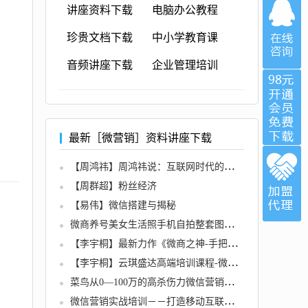
讲座资料下载
电脑办公教程
珍贵文档下载
中小学教育课
音频讲座下载
企业管理培训
最新［微营销］资料讲座下载
【周鸿祎】周鸿祎说：互联网时代的营销方式
【周群超】粉丝经济
【易伟】微信搭建与揭秘
微商养号美女生活照手机自拍整套图片素材(微商营销神器)
【李宇桐】最新力作《微商之神-手把手教你做微商》5DVD【原价680元】
【李宇桐】云琪盛达高端培训课程-微信营销引爆大利润（6DVD高清无水印版）
菜鸟从0—100万的高杀伤力微信营销流程【某机构VIP课程-售价千元】
微信营销实战培训－－打造移动互联的掘金利器（自媒体、微媒体）