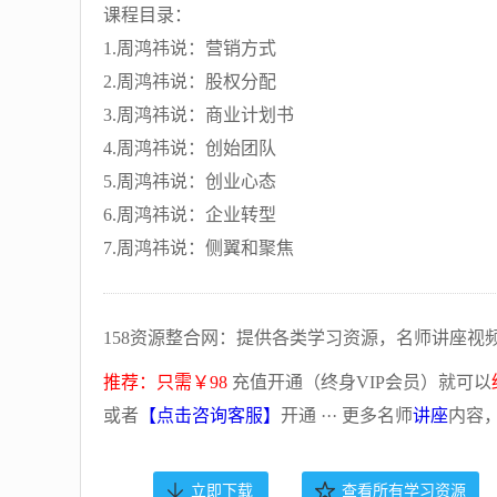
课程目录：
1.周鸿祎说：营销方式
2.周鸿祎说：股权分配
3.周鸿祎说：商业计划书
4.周鸿祎说：创始团队
5.周鸿祎说：创业心态
6.周鸿祎说：企业转型
7.周鸿祎说：侧翼和聚焦
158资源整合网：提供各类学习资源，名师讲座视
推荐：只需￥98
充值开通（终身VIP会员）就可以
或者
【点击咨询客服】
开通 ··· 更多名师
讲座
内容
立即下载
查看所有学习资源