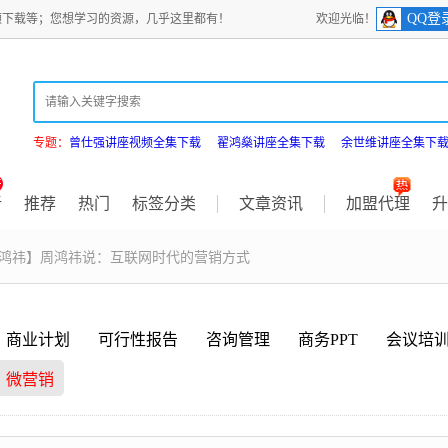
QQ登
频下载等；您想学习的资源，几乎这里都有！
欢迎光临！
专题：
曾仕强讲座视频全集下载
翟鸿燊讲座全集下载
余世维讲座全集下
新
推荐
热门
标签分类
文章资讯
加盟代理
升
周鸿祎】周鸿祎说：互联网时代的营销方式
商业计划
可行性报告
咨询管理
商务PPT
会议培
微营销