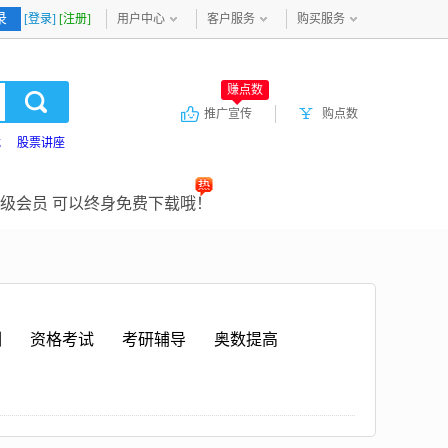
录
[登录]
[注册]
用户中心
客户服务
购买服务
赚点数
推广宣传
购点数
载
股票讲座
级会员 可以终身免费下载哦！
训
资格考试
考研辅导
奥数提高