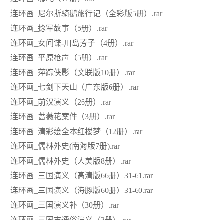
连环画_尼尔斯骑鹅旅行记（全彩版5册）.rar
连环画_捻军故事（5册）.rar
连环画_女间谍-川岛芳子（4册）.rar
连环画_平原枪声（5册）.rar
连环画_萍踪侠影（文联版10册）.rar
连环画_七剑下天山（广东版6册）.rar
连环画_前汉演义（26册）.rar
连环画_蔷薇花案件（3册）.rar
连环画_清彩绘全本红楼梦（12册）.rar
连环画_儒林外史(南海版7册).rar
连环画_儒林外史（人美版8册）.rar
连环画_三国演义（高清版66册）31-61.rar
连环画_三国演义（海豚版60册）31-60.rar
连环画_三国演义补（30册）.rar
连环画_三国志通俗演义（3册）.rar