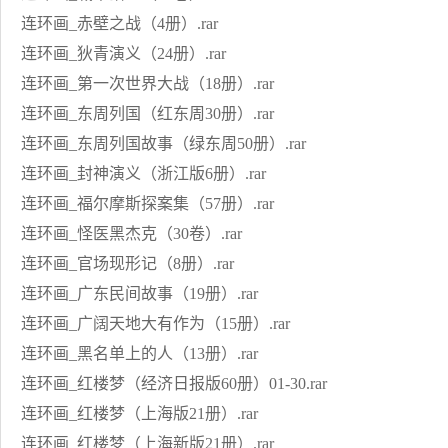
连环画_赤壁之战（4册）.rar
连环画_狄青演义（24册）.rar
连环画_第一次世界大战（18册）.rar
连环画_东周列国（红东周30册）.rar
连环画_东周列国故事（绿东周50册）.rar
连环画_封神演义（浙江版6册）.rar
连环画_福尔摩斯探案集（57册）.rar
连环画_怪医黑杰克（30卷）.rar
连环画_官场现形记（8册）.rar
连环画_广东民间故事（19册）.rar
连环画_广阔天地大有作为（15册）.rar
连环画_黑名单上的人（13册）.rar
连环画_红楼梦（经济日报版60册）01-30.rar
连环画_红楼梦（上海版21册）.rar
连环画_红楼梦（上海新版21册）.rar