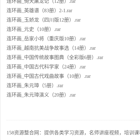
连环画_倚天屠龙记（12册）.rar
连环画_英雄谱（83册）2-1.rar
连环画_玉娇龙（四川版12册）.rar
连环画_元史（10册）.rar
连环画_岳家小将（重庆版10册）.rar
连环画_越南抗美战争故事选（14册）.rar
连环画_中国传统故事图典（全彩版6册）.rar
连环画_中国古代科学家（24册）.rar
连环画_中国古代戏曲故事（10册）.rar
连环画_朱元璋（5册）.rar
连环画_朱元璋演义（20册）.rar
158资源整合网：提供各类学习资源，名师讲座视频，培训课