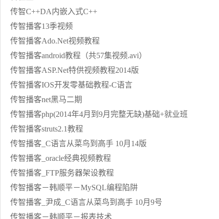
传智C++DA内嵌入式C++
传智播客13季视频
传智播客Ado.Net视频教程
传智播客android教程（共57集视频.avi）
传智播客ASP.Net特供视频教程2014版
传智播客IOS开发零基础教程-C语言
传智播客net黑马二期
传智播客php(2014年4月到9月完整无缺)基础+就业班
传智播客struts2.1教程
传智播客_C语言从菜鸟到高手 10月14版
传智播客_oracle经典视频教程
传智播客_FTP服务器架设教程
传智播客－韩顺平－MySQL编程陷阱
传智播客_尹成_C语言从菜鸟到高手 10月9号
传智播客－韩顺平－报表技术