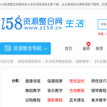
158资源整合网提供各大名师讲座视频全集下载，企业管理培训课程视频下载等；您
专题：
资源整合导航
首页
最新
推荐
当前位置：
讲座视频
网首页 >
生活老师教程视频
>
减肥教程
> 【专业
分类：
健康讲座
保健按摩
男性延时
两性技巧
舞蹈教学
音乐教学
吉他教程
钢琴教程
训狗教程
摄影教程
武术搏击
美术教学