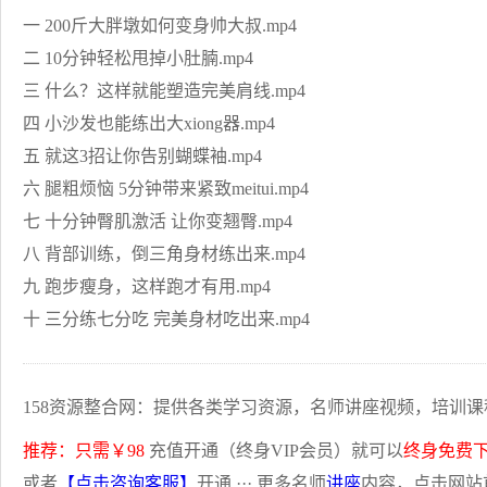
一 200斤大胖墩如何变身帅大叔.mp4
二 10分钟轻松甩掉小肚腩.mp4
三 什么？这样就能塑造完美肩线.mp4
四 小沙发也能练出大xiong器.mp4
五 就这3招让你告别蝴蝶袖.mp4
六 腿粗烦恼 5分钟带来紧致meitui.mp4
七 十分钟臀肌激活 让你变翘臀.mp4
八 背部训练，倒三角身材练出来.mp4
九 跑步瘦身，这样跑才有用.mp4
十 三分练七分吃 完美身材吃出来.mp4
158资源整合网：提供各类学习资源，名师讲座视频，培训课
推荐：只需￥98
充值开通（终身VIP会员）就可以
终身免费
或者
【点击咨询客服】
开通 ··· 更多名师
讲座
内容，点击网站